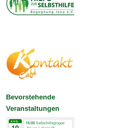
Bevorstehende
Veranstaltungen
AUG.
16:00
Selbsthilfegruppe
10
„Neues Leben“
@