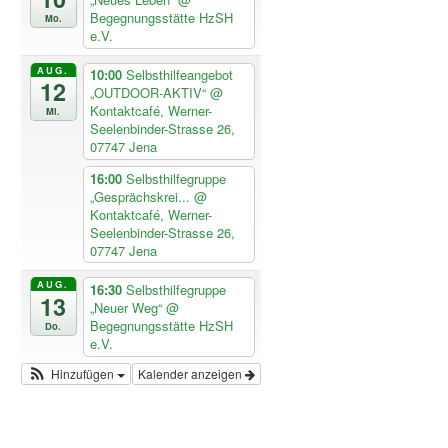
Begegnungsstätte HzSH
Mo.
e.V.
AUG.
10:00
Selbsthilfeangebot
12
„OUTDOOR-AKTIV“
@
Kontaktcafé, Werner-
Mi.
Seelenbinder-Strasse 26,
07747 Jena
16:00
Selbsthilfegruppe
„Gesprächskrei...
@
Kontaktcafé, Werner-
Seelenbinder-Strasse 26,
07747 Jena
AUG.
16:30
Selbsthilfegruppe
13
„Neuer Weg“
@
Begegnungsstätte HzSH
Do.
e.V.
Hinzufügen
Kalender anzeigen