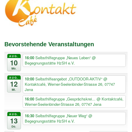
Bevorstehende Veranstaltungen
AUG.
16:00
Selbsthilfegruppe „Neues Leben“
@
10
Begegnungsstätte HzSH e.V.
Mo.
AUG.
10:00
Selbsthilfeangebot „OUTDOOR-AKTIV“
@
12
Kontaktcafé, Werner-Seelenbinder-Strasse 26, 07747
Jena
Mi.
16:00
Selbsthilfegruppe „Gesprächskrei...
@ Kontaktcafé,
Werner-Seelenbinder-Strasse 26, 07747 Jena
AUG.
16:30
Selbsthilfegruppe „Neuer Weg“
@
13
Begegnungsstätte HzSH e.V.
Do.