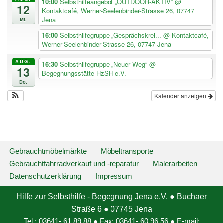
10:00
Selbsthilfeangebot „OUTDOOR-AKTIV“
@
12
Kontaktcafé, Werner-Seelenbinder-Strasse 26, 07747
Jena
Mi.
16:00
Selbsthilfegruppe „Gesprächskrei...
@ Kontaktcafé,
Werner-Seelenbinder-Strasse 26, 07747 Jena
AUG.
16:30
Selbsthilfegruppe „Neuer Weg“
@
13
Begegnungsstätte HzSH e.V.
Do.
Kalender anzeigen
Gebrauchtmöbelmärkte
Möbeltransporte
Gebrauchtfahrradverkauf und -reparatur
Malerarbeiten
Datenschutzerklärung
Impressum
Hilfe zur Selbsthilfe - Begegnung Jena e.V. ● Buchaer
Straße 6 ● 07745 Jena
Tel.: 03641- 61 89 88 ● Fax: 03641- 60 96 56 ● E-mail: