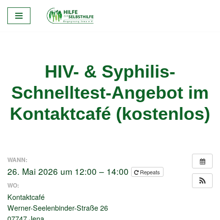
Zum
Inhalt
springen
HIV- & Syphilis-
Schnelltest-Angebot im
Kontaktcafé (kostenlos)
WANN:
26. Mai 2026 um 12:00 – 14:00
Repeats
WO:
Kontaktcafé
Werner-Seelenbinder-Straße 26
07747 Jena